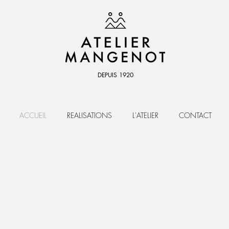
DEPUIS 1920
ACCUEIL
REALISATIONS
L'ATELIER
CONTACT
Atelie